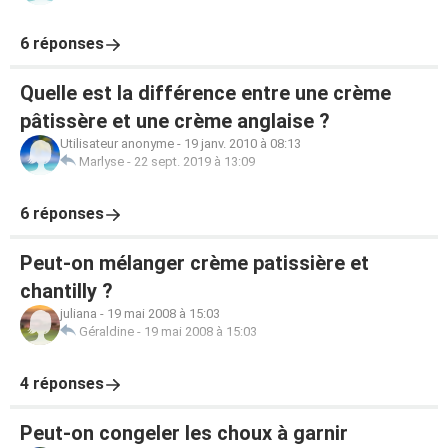
6 réponses
Quelle est la différence entre une crème
pâtissère et une crème anglaise ?
Utilisateur anonyme
-
19 janv. 2010 à 08:13
Marlyse
-
22 sept. 2019 à 13:09
6 réponses
Peut-on mélanger crème patissière et
chantilly ?
juliana
-
19 mai 2008 à 15:03
Géraldine
-
19 mai 2008 à 15:03
4 réponses
Peut-on congeler les choux à garnir