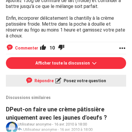
Ajoutez 150g de confiture de lait (froide) et continuer à
battre jusqu'à ce que le mélange soit parfait.
Enfin, incorporer délicatement la chantilly à la crème
patissière froide. Mettre dans la poche à douille et
réserver au frigo au moins 1 heure et garnissez votre pate
à choux.
10
Commenter
Afficher toute la discussion
Répondre
Posez votre question
Discussions similaires
DPeut-on faire une crème pâtissière
uniquement avec les jaunes d'oeufs ?
Utilisateur anonyme
-
16 avr. 2010 à 18:00
Utilisateur anonyme
-
16 avr. 2010 à 18:00