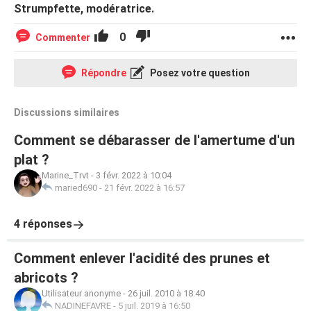
Strumpfette, modératrice.
0
Commenter
Répondre
Posez votre question
Discussions similaires
Comment se débarasser de l'amertume d'un
plat ?
Marine_Trvt
-
3 févr. 2022 à 10:04
maried690
-
21 févr. 2022 à 16:57
4 réponses
Comment enlever l'acidité des prunes et
abricots ?
Utilisateur anonyme
-
26 juil. 2010 à 18:40
NADINEFAVRE
-
5 juil. 2019 à 16:50