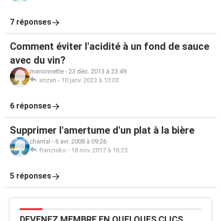
7 réponses
Comment éviter l'acidité à un fond de sauce
avec du vin?
marionnette
-
23 déc. 2013 à 23:49
arizan
-
10 janv. 2023 à 10:03
6 réponses
Supprimer l'amertume d'un plat à la bière
chantal
-
6 avr. 2008 à 09:26
francisko
-
18 nov. 2017 à 16:23
5 réponses
DEVENEZ MEMBRE EN QUELQUES CLICS