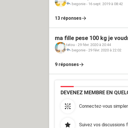
begonie
-
16 sept. 2019 à 08:42
13 réponses
ma fille pese 100 kg je voudr
tatou
-
29 févr. 2020 à 20:44
begonie
-
29 févr. 2020 à 22:02
9 réponses
DEVENEZ MEMBRE EN QUEL
Connectez-vous simplem
Suivez vos discussions 