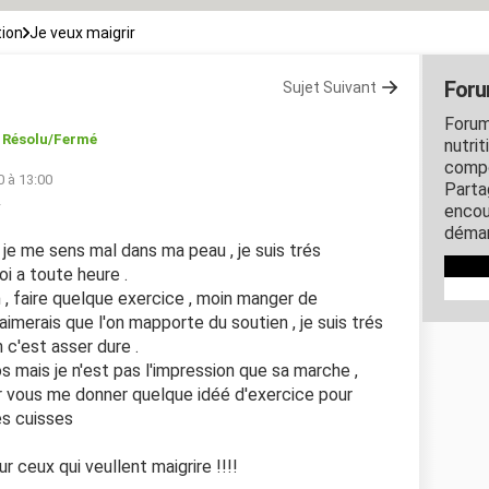
tion
Je veux maigrir
Foru
Sujet Suivant
Forum
Résolu/Fermé
nutrit
compo
0 à 13:00
Parta
2
encou
démar
, je me sens mal dans ma peau , je suis trés
i a toute heure .
 , faire quelque exercice , moin manger de
'aimerais que l'on mapporte du soutien , je suis trés
 c'est asser dure .
 mais je n'est pas l'impression que sa marche ,
er vous me donner quelque idéé d'exercice pour
es cuisses
r ceux qui veullent maigrire !!!!