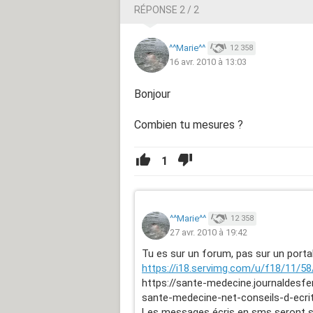
RÉPONSE 2 / 2
^^Marie^^
12 358
16 avr. 2010 à 13:03
Bonjour
Combien tu mesures ?
1
^^Marie^^
12 358
27 avr. 2010 à 19:42
Tu es sur un forum, pas sur un porta
https://i18.servimg.com/u/f18/11/5
https://sante-medecine.journaldesfe
sante-medecine-net-conseils-d-ecrit
Les messages écris en sms seront 