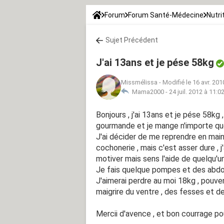
Forum
Forum Santé-Médecine
Nutri
Sujet Précédent
J'ai 13ans et je pése 58kg
Missmélissa
-
Modifié le 16 avr. 201
Mama2000 -
24 juil. 2012 à 11:0
Bonjours , j'ai 13ans et je pése 58kg 
gourmande et je mange n'importe quo
J'ai décider de me reprendre en main
cochonerie , mais c'est asser dure , j
motiver mais sens l'aide de quelqu'un
Je fais quelque pompes et des abdos
J'aimerai perdre au moi 18kg , pouv
maigrire du ventre , des fesses et d
Mercii d'avence , et bon courrage pou