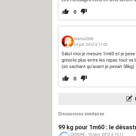
0
Mama2000
24 juil. 2012 à 11:02
Salut moi je mesure 1m60 et je pese 5
griniote plus entre les repas tout va b
(en sachant qu'avant je pesait 58kg) !
0
Discussions similaires
99 kg pour 1m60 : le désast
CENDRE
-
10 janv. 2012 à 15:11