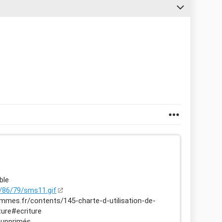
ble
8/86/79/sms11.gif
mmes.fr/contents/145-charte-d-utilisation-de-
ure#ecriture
supprimés