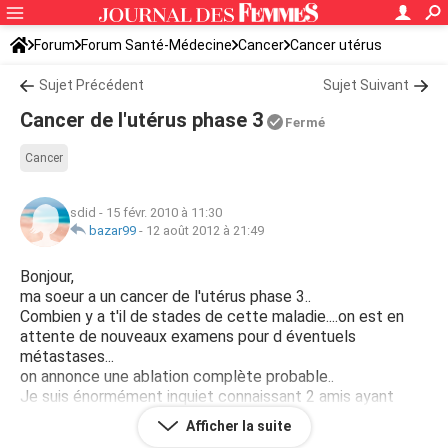
Forum
Forum Santé-Médecine
Cancer
Cancer utérus
Sujet Précédent
Sujet Suivant
Cancer de l'utérus phase 3
Fermé
Cancer
sdid
-
15 févr. 2010 à 11:30
bazar99
-
12 août 2012 à 21:49
Bonjour,
ma soeur a un cancer de l'utérus phase 3..
Combien y a t'il de stades de cette maladie....on est en
attente de nouveaux examens pour d éventuels
métastases...
on annonce une ablation complète probable..
Je suis énormément inquiet connaissant 2 amis ayant
perdu leur épouse en quelques mois.
Afficher la suite
Merci de bien vouloir me donner plus d'informations..