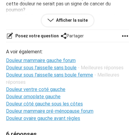
cette douleur ne serait pas un signe de cancer du
poumon?
Mon généraliste me dit que c'est dû à mon dos et il pense
Afficher la suite
que j'ai une côte déplacée qui crée cette douleur.
Je commence à être réellement inquiète et surtout celà
fait maintenant longtemps que je n'ai plus ressenti de
Posez votre question
Partager
douleur à cet endroi.
Quelqu'un pourrait-il me conseiller?
A voir également:
Douleur mammaire gauche forum
Douleur sous l'aisselle sans boule
- Meilleures réponses
Douleur sous l'aisselle sans boule femme
- Meilleures
réponses
Douleur ventre coté gauche
Douleur omoplate gauche
Douleur côté gauche sous les côtes
Douleur mammaire pré-ménopause forum
Douleur ovaire gauche avant règles
6 réponses