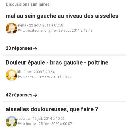
Discussions similaires
mal au sein gauche au niveau des aisselles
éléna
-
22 août 2011 à 05:58
Utilisateur anonyme
-
29 août 2011 à 13:48
23 réponses
Douleur épaule - bras gauche - poitrine
lili
-
3 oct. 2008 à 20:54
Sonita
-
30 mars 2018 à 19:29
42 réponses
aisselles douloureuses, que faire ?
rebaltic
-
12 juil. 2014 à 10:52
p.horde
-
25 févr. 2020 à 00:07