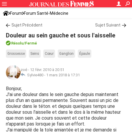
Forum
Forum Santé-Médecine
Symptômes et maladies courantes
Sujet Précédent
Sujet Suivant
Douleur au sein gauche et sous l'aisselle
Résolu
/Fermé
Grossesse
Seins
Cœur
Ganglion
Épaule
zoé
-
12 févr. 2010 à 20:51
Sylvie480 -
1 mars 2018 à 17:31
Bonjour,
J'ai une douleur dans le sein gauche depuis maintenant
plus d'un an quasi permanente. Souvent aussi un pic de
douleur dans le téton. et depuis quelques temps une
douleur sous l'aisselle et dans le dos à la même hauteur
que mon sein. Je cours souvent et cette douleur
n'apparait pas lorsque je fais un effort.
J'ai manipulé de la tole amiantée et je me demande si