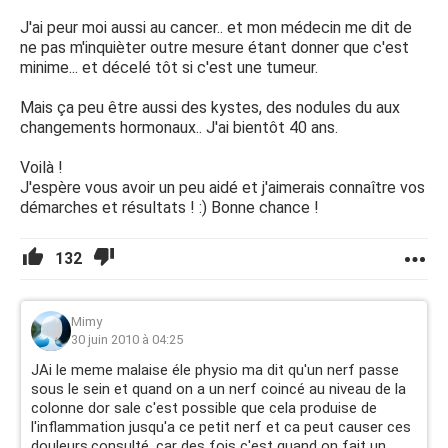
J'ai peur moi aussi au cancer.. et mon médecin me dit de
ne pas m'inquièter outre mesure étant donner que c'est
minime... et décelé tôt si c'est une tumeur.
Mais ça peu être aussi des kystes, des nodules du aux
changements hormonaux.. J'ai bientôt 40 ans.
Voilà !
J'espère vous avoir un peu aidé et j'aimerais connaître vos
démarches et résultats ! :) Bonne chance !
132
Mimy
30 juin 2010 à 04:25
JAi le meme malaise éle physio ma dit qu'un nerf passe
sous le sein et quand on a un nerf coincé au niveau de la
colonne dor sale c'est possible que cela produise de
l'inflammation jusqu'a ce petit nerf et ca peut causer ces
douleurs.consulté ,car des fois c'est quand on fait un