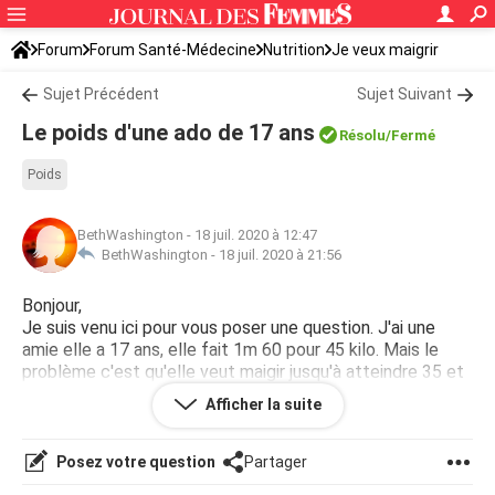
Forum
Forum Santé-Médecine
Nutrition
Je veux maigrir
Sujet Précédent
Sujet Suivant
Le poids d'une ado de 17 ans
Résolu
/Fermé
Poids
BethWashington
-
18 juil. 2020 à 12:47
BethWashington -
18 juil. 2020 à 21:56
Bonjour,
Je suis venu ici pour vous poser une question. J'ai une
amie elle a 17 ans, elle fait 1m 60 pour 45 kilo. Mais le
problème c'est qu'elle veut maigir jusqu'à atteindre 35 et
je ne sais pas si c'est bon pour sa santé. Merci d'avance si
Afficher la suite
vous répondez
Posez votre question
Partager