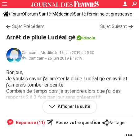
Forum
Forum Santé-Médecine
Santé féminine et grossesse
Tomber enceinte
Sujet Précédent
Sujet Suivant
Arrêt de pilule Ludéal gé
Résolu
Camcam
-
Modifié le 13 juin 2019 à 15:30
Camcam -
26 juin 2019 à 19:19
Bonjour,
Je voulais savoir j'ai arrêter la pilule Ludéal gé en avril et
j'aimerais tomber enceinte.
Combien de temps dois-je attendre alors que j'ai des
rapports 2 à 3 fois pas jour sans préservatif
Afficher la suite
Merci
Répondre (11)
Posez votre question
Partager