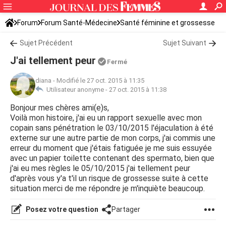
Forum
Forum Santé-Médecine
Santé féminine et grossesse
Tomber enceinte
Sujet Précédent
Sujet Suivant
J'ai tellement peur
Fermé
diana
-
Modifié le 27 oct. 2015 à 11:35
Utilisateur anonyme -
27 oct. 2015 à 11:38
Bonjour mes chères ami(e)s,
Voilà mon histoire, j'ai eu un rapport sexuelle avec mon
copain sans pénétration le 03/10/2015 l'éjaculation à été
externe sur une autre partie de mon corps, j'ai commis une
erreur du moment que j'étais fatiguée je me suis essuyée
avec un papier toilette contenant des spermato, bien que
j'ai eu mes règles le 05/10/2015 j'ai tellement peur
d'après vous y'a t'il un risque de grossesse suite à cette
situation merci de me répondre je m'inquiète beaucoup.
Posez votre question
Partager