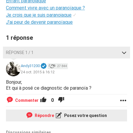
Enfant paranoiaque
Comment vivre avec un paranoïaque ?
Je crois que je suis paranoiaque
✓
J’ai peur de devenir paranoïaque
1 réponse
RÉPONSE 1 / 1
Andy31200
27 844
24 oct. 2015 à 16:12
Bonjour,
Et qui à posé ce diagnostic de paranoïa ?
0
Commenter
Répondre
Posez votre question
Discussions similaires