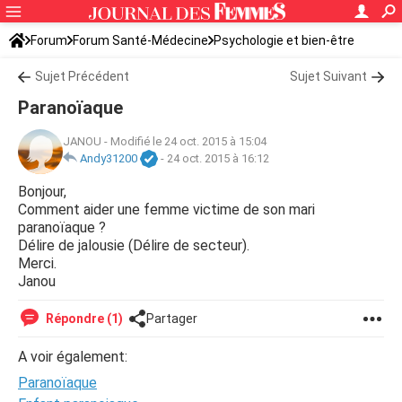
Forum
Forum Santé-Médecine
Psychologie et bien-être
Sujet Précédent
Sujet Suivant
Paranoïaque
JANOU
-
Modifié le 24 oct. 2015 à 15:04
Andy31200
-
24 oct. 2015 à 16:12
Bonjour,
Comment aider une femme victime de son mari
paranoïaque ?
Délire de jalousie (Délire de secteur).
Merci.
Janou
Répondre (1)
Partager
A voir également:
Paranoïaque