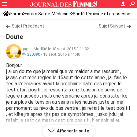
Forum
Forum Santé-Médecine
Santé féminine et grossesse
Sujet Précédent
Sujet Suivant
Doute
gaga
-
Modifié le 18 sept. 2015 à 11:02
230390
-
18 sept. 2015 à 11:40
Bonjour,
j ai un doute que jaimerai que vs maider a me rassurer ,
javais eut mes regles le 15aout de cette anné , jai fais le
tes a 2semaines avant la prochaine date des regles le
test était positi , je ressentais unz tension de seins de
legere nausées , mais une semaine apres jai constater ke
je nai plus de tension au seins ni les nausés juste un mal
par moment au nivo du bas ventre , jai refait le test positif
, et klke jrs apres tjrs pas de symptômes , jusko jrdui jai
refait le test ce matin cest tjrs positif , hier soir jai eu
vraiment mal au bas ventre jai cru que jallai avoir les
Afficher la suite
menstrus mais rien , je voulais savoir si cest le foetus qui