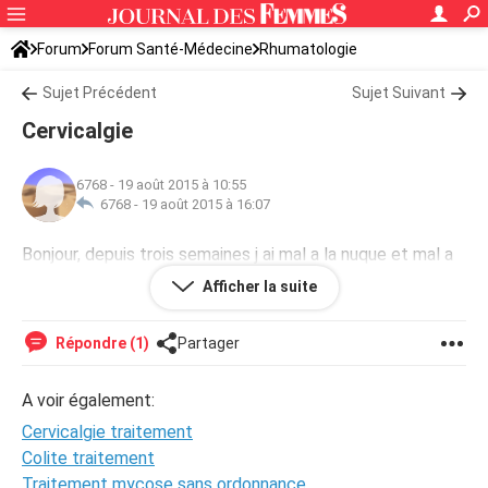
Forum
Forum Santé-Médecine
Rhumatologie
Sujet Précédent
Sujet Suivant
Cervicalgie
6768
-
19 août 2015 à 10:55
6768 -
19 août 2015 à 16:07
Bonjour, depuis trois semaines j ai mal a la nuque et mal a
la tete que faire je souffre d une cervicalgie et d un
Afficher la suite
acromio claviculaire merci de me répondre
Répondre (1)
Partager
A voir également:
Cervicalgie traitement
Colite traitement
Traitement mycose sans ordonnance