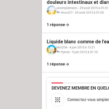
douleurs intestinaux et diar
unsimplemerci
-
29 août 2015 à 01:01
titou337
-
29 août 2015 à 01:05
1 réponse
Liquide blanc comme de l'ea
Moi204
-
4 juin 2015 à 13:21
Rymei
-
5 juin 2015 à 01:10
1 réponse
DEVENEZ MEMBRE EN QUEL
Connectez-vous simplem