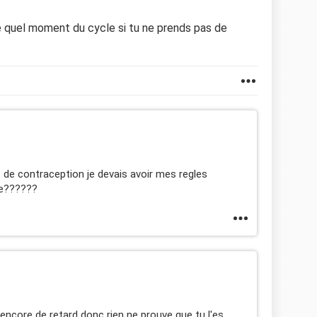
 quel moment du cycle si tu ne prends pas de
 de contraception je devais avoir mes regles
nte??????
 encore de retard donc rien ne prouve que tu l'es