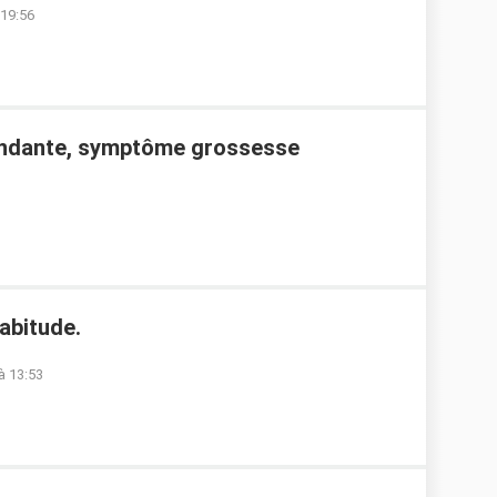
 19:56
bondante, symptôme grossesse
abitude.
à 13:53