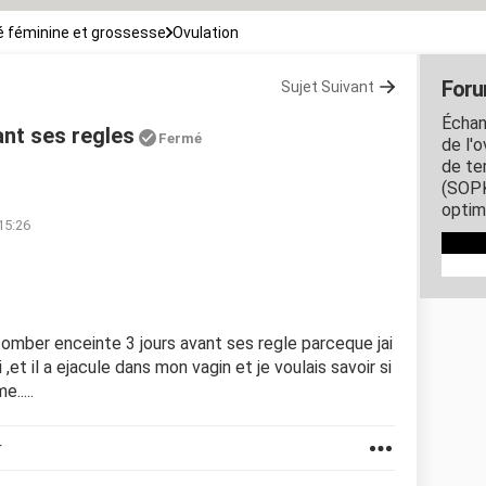
 féminine et grossesse
Ovulation
Foru
Sujet Suivant
Échang
ant ses regles
Fermé
de l'o
de te
(SOPK
optim
 15:26
 tomber enceinte 3 jours avant ses regle parceque jai
et il a ejacule dans mon vagin et je voulais savoir si
.....
r