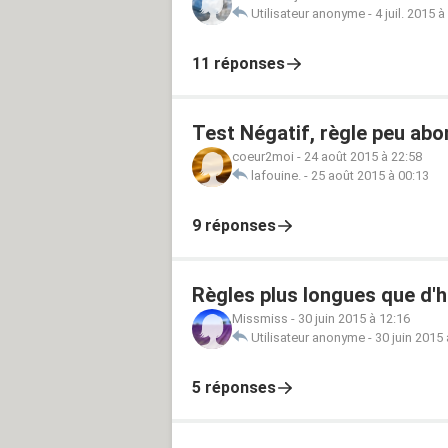
Utilisateur anonyme
-
4 juil. 2015 à
11 réponses
Test Négatif, règle peu a
coeur2moi
-
24 août 2015 à 22:58
lafouine.
-
25 août 2015 à 00:13
9 réponses
Règles plus longues que d'h
Missmiss
-
30 juin 2015 à 12:16
Utilisateur anonyme
-
30 juin 2015 
5 réponses