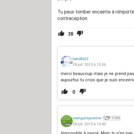
Tu peux tomber enceinte à nîmporte
contraception
38
tabelle22
28 juil. 2015 à 15:36
merci beaucoup mais je ne prend pas
aujourhui tu crois que je suis encei
0
samgunsjovirow
4 384
28 juil. 2015 à 15:40
Impossible à savoir. Mais tu n'as pas