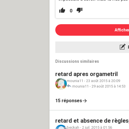
0
Affiche
Discussions similaires
retard apres orgametril
mounia11
-
23 août 2015 à 20:09
mounia11
-
29 août 2015 à 14:53
15 réponses
retard et absence de règles
beckah
-
2 juil. 2015 à 01:56