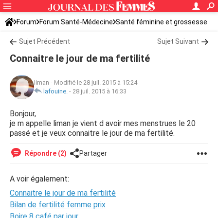
Forum
Forum Santé-Médecine
Santé féminine et grossesse
Ovulation
Sujet Précédent
Sujet Suivant
Connaitre le jour de ma fertilité
liman
-
Modifié le 28 juil. 2015 à 15:24
lafouine.
-
28 juil. 2015 à 16:33
Bonjour,
je m appelle liman je vient d avoir mes menstrues le 20
passé et je veux connaitre le jour de ma fertilité.
Répondre (2)
Partager
A voir également:
Connaitre le jour de ma fertilité
Bilan de fertilité femme prix
Boire 8 café par jour