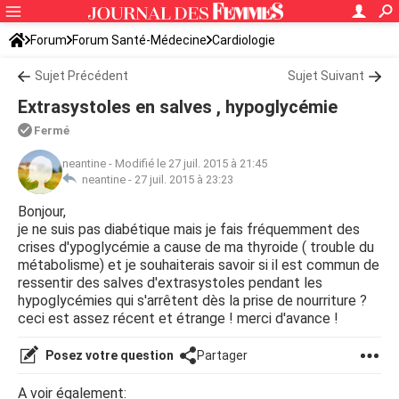
Forum
Forum Santé-Médecine
Cardiologie
Sujet Précédent
Sujet Suivant
Extrasystoles en salves , hypoglycémie
Fermé
neantine
-
Modifié le 27 juil. 2015 à 21:45
neantine -
27 juil. 2015 à 23:23
Bonjour,
je ne suis pas diabétique mais je fais fréquemment des
crises d'ypoglycémie a cause de ma thyroide ( trouble du
métabolisme) et je souhaiterais savoir si il est commun de
ressentir des salves d'extrasystoles pendant les
hypoglycémies qui s'arrêtent dès la prise de nourriture ?
ceci est assez récent et étrange ! merci d'avance !
Posez votre question
Partager
A voir également: