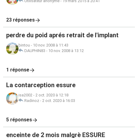
Utilisateur anonyme
-
19 mars 2015 à 20:41
23 réponses
perdre du poid aprés retrait de l'implant
bintou
-
10 nov. 2008 à 11:43
DAUPHIN83
-
10 nov. 2008 à 13:12
1 réponse
La contarception essure
isa2002
-
2 oct. 2020 à 12:18
Radinoz
-
2 oct. 2020 à 16:03
5 réponses
enceinte de 2 mois malgrè ESSURE