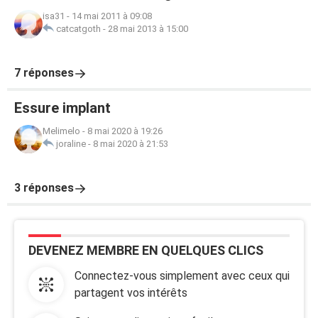
isa31
-
14 mai 2011 à 09:08
catcatgoth
-
28 mai 2013 à 15:00
7 réponses
Essure implant
Melimelo
-
8 mai 2020 à 19:26
joraline
-
8 mai 2020 à 21:53
3 réponses
DEVENEZ MEMBRE EN QUELQUES CLICS
Connectez-vous simplement avec ceux qui
partagent vos intérêts