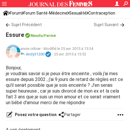
Forum
Forum Santé-Médecine
Sexualité
Contraception
Sujet Précédent
Sujet Suivant
Essure
Résolu/Fermé
annie cribier
-
Modifié le 25 avr. 2015 à 15:34
Andy31200
-
25 avr. 2015 à 15:52
Bonjour,
je voudrais savoir si je peux être enceinte , voilà j'ai mes
essure depuis 2002 , j'ai 9 jours de retard de règles est ce
qu'il serait possible que je sois enceinte ? J'en serais
super heureuse , car je suis divorcé de mon ex et la cela
fait 3 ans que je suis un mon amour et ce serait vraiment
un bébé d'amour merci de me répondre
Posez votre question
Partager
A voir également: