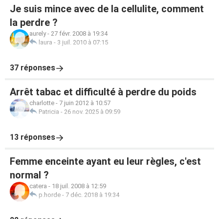
Je suis mince avec de la cellulite, comment
la perdre ?
aurely
-
27 févr. 2008 à 19:34
laura
-
3 juil. 2010 à 07:15
37 réponses
Arrêt tabac et difficulté à perdre du poids
charlotte
-
7 juin 2012 à 10:57
Patricia
-
26 nov. 2025 à 09:59
13 réponses
Femme enceinte ayant eu leur règles, c'est
normal ?
catera
-
18 juil. 2008 à 12:59
p.horde
-
7 déc. 2018 à 19:34