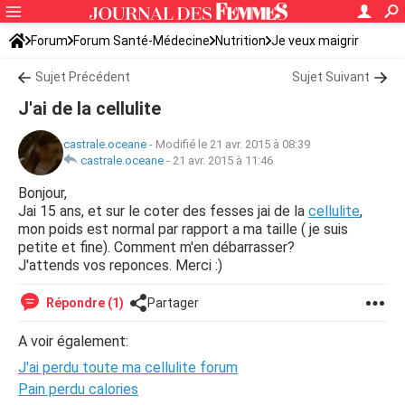
Forum
Forum Santé-Médecine
Nutrition
Je veux maigrir
Sujet Précédent
Sujet Suivant
J'ai de la cellulite
castrale.oceane
-
Modifié le 21 avr. 2015 à 08:39
castrale.oceane
-
21 avr. 2015 à 11:46
Bonjour,
Jai 15 ans, et sur le coter des fesses jai de la
cellulite
,
mon poids est normal par rapport a ma taille ( je suis
petite et fine). Comment m'en débarrasser?
J'attends vos reponces. Merci :)
Répondre (1)
Partager
A voir également:
J'ai perdu toute ma cellulite forum
Pain perdu calories