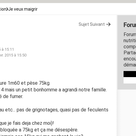
tion
Je veux maigrir
Foru
Sujet Suivant
Forum
nutrit
compo
5 à 15:11
Parta
vr. 2015 à 15:50
encou
démar
sure 1m60 et pèse 75kg.
14 mais un petit bonhomme a agrandi notre famille.
té de fumer.
au etc... pas de grignotages, quasi pas de feculents
ue je fais deja chez moi)!
te bloquée a 75kg et ça me désespère.