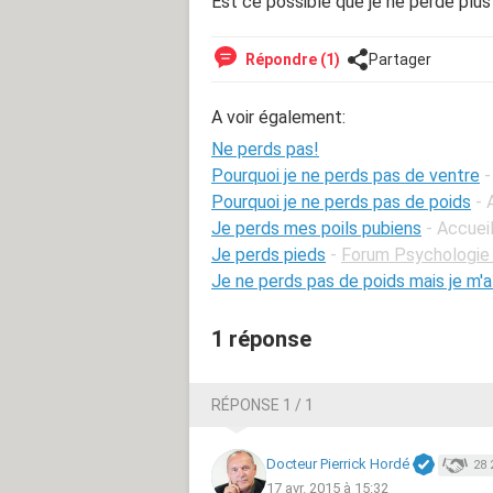
Est ce possible que je ne perde plus
Répondre (1)
Partager
A voir également:
Ne perds pas!
Pourquoi je ne perds pas de ventre
-
Pourquoi je ne perds pas de poids
- 
Je perds mes poils pubiens
- Accueil
Je perds pieds
-
Forum Psychologie 
Je ne perds pas de poids mais je m'a
1 réponse
RÉPONSE 1 / 1
Docteur Pierrick Hordé
28 
17 avr. 2015 à 15:32