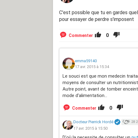
C'est possible que tu en gardes quelq
pour essayer de perdre s'imposent
0
Commenter
emma59140
17 avr. 2015 à 15:34
Le souci est que mon medecin traitan
moyens de consulter un nutritionnist
Autre point, avant de tomber enceint
mode d'alimentation...
0
Commenter
Docteur Pierrick Hordé
28 2
17 avr. 2015 à 15:50
D'où la necessite de consulter un
nut