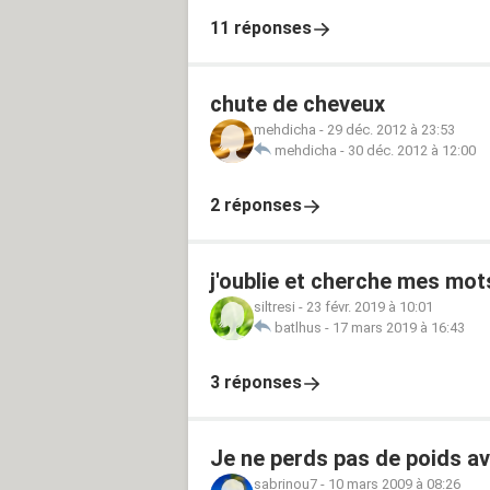
11 réponses
chute de cheveux
mehdicha
-
29 déc. 2012 à 23:53
mehdicha
-
30 déc. 2012 à 12:00
2 réponses
j'oublie et cherche mes mot
siltresi
-
23 févr. 2019 à 10:01
batlhus
-
17 mars 2019 à 16:43
3 réponses
Je ne perds pas de poids av
sabrinou7
-
10 mars 2009 à 08:26