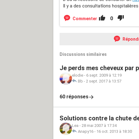
Il y a des consultatîons hospitalière
0
Commenter
Répond
Discussions similaires
Je perds mes cheveux par 
elodie
-
6 sept. 2009 à 12:19
Bb
-
2 sept. 2017 à 13:57
60 réponses
Solutions contre la chute d
Lea
-
28 mai 2007 à 17:34
Anapy16
-
16 oct. 2013 à 18:30