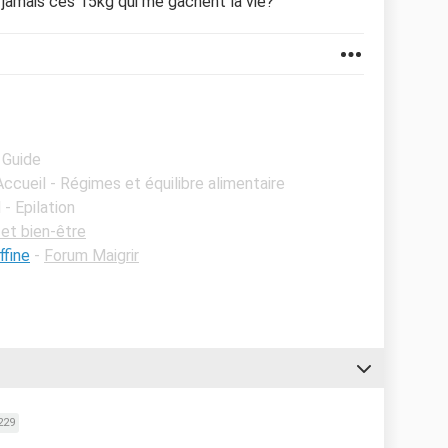
 jamais ces 15kg qui me gachent la vie?
 Guide
Accueil - Régimes et équilibre alimentaire
 - Epilation
et bien-être
ffine
-
Forum Maigrir
229