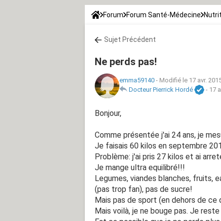
Forum
Forum Santé-Médecine
Nutri
Sujet Précédent
Ne perds pas!
emma59140
-
Modifié le 17 avr. 201
Docteur Pierrick Hordé
-
17 a
Bonjour,
Comme présentée j'ai 24 ans, je me
Je faisais 60 kilos en septembre 20
Problème: j'ai pris 27 kilos et ai arre
Je mange ultra equilibré!!!
Legumes, viandes blanches, fruits, e
(pas trop fan), pas de sucre!
Mais pas de sport (en dehors de ce q
Mais voilà, je ne bouge pas. Je res