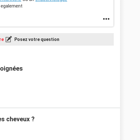
s egalement
re
Posez votre question
poignées
es cheveux ?