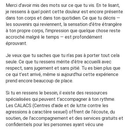
si ses mains ont disparu, il reste cette sensation, ce
Merci d’avoir mis des mots sur ce que tu vis. En te lisant,
souvenir dans le corps, cette impression que quelque
je ressens à quel point cette douleur est encore présente
chose a été pris et ne reviendra jamais complètement.
dans ton corps et dans ton quotidien. Ce que tu décris —
les souvenirs qui reviennent, la sensation d’être étrangère
Et je dois continuer avec ça. Vivre avec ça. Essayer
à ton propre corps, l’impression que quelque chose reste
d’exister sans que ça prenne toute la place, même quand
accroché malgré le temps — est profondément
ça revient sans prévenir
éprouvant.
Je veux que tu saches que tu n’as pas à porter tout cela
seule. Ce que tu ressens mérite d’être accueilli avec
respect, sans jugement et sans pitié. Tu es bien plus que
ce qui t’est arrivé, même si aujourd’hui cette expérience
prend encore beaucoup de place.
Si tu en ressens le besoin, il existe des ressources
spécialisées qui peuvent t’accompagner à ton rythme.
Les CALACS (Centres d’aide et de lutte contre les
agressions à caractère sexuel) offrent de l’écoute, du
soutien, de l’accompagnement et des services gratuits et
confidentiels pour les personnes ayant vécu une