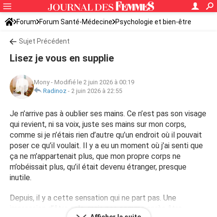
Forum
Forum Santé-Médecine
Psychologie et bien-être
Stress et déprime
Sujet Précédent
Lisez je vous en supplie
Mony
-
Modifié le 2 juin 2026 à 00:19
Radinoz
-
2 juin 2026 à 22:55
Je n’arrive pas à oublier ses mains. Ce n’est pas son visage
qui revient, ni sa voix, juste ses mains sur mon corps,
comme si je n’étais rien d’autre qu’un endroit où il pouvait
poser ce qu’il voulait. Il y a eu un moment où j’ai senti que
ça ne m’appartenait plus, que mon propre corps ne
m’obéissait plus, qu’il était devenu étranger, presque
inutile.
Depuis, il y a cette sensation qui ne part pas. Une
impression d’être sale, mais pas comme après être