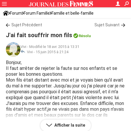
Forum
Forum Famille
Famille et belle-famille
Sujet Précédent
Sujet Suivant
J'ai fait souffrir mon fils
Résolu
Vivi
-
Modifié le 18 avr. 2015 à 13:31
Vivi -
15 juin 2015 à 21:24
Bonjour,
Il faut arrêter de rejeter la faute sur nos enfants et se
poser les bonnes questions.
Mon fils était distant avec moi et je voyais bien qu'il avait
du mal à me supporter. Jusqu'au jour où j'ai pleuré car je ne
comprenais pas pourquoi il était aussi agressif, et il m'a
expliqué que quand il était petit j'étais violente avec lui.
J'aurais pu me trouver des excuses. Enfance difficile, mon
fils était hyper actif,je ne vivais pas dans mon pays n'avais
pas d'amis et mes beaux parents sur le dos car ils
venaient tous les jours chez moi et ils avaient un
Afficher la suite
comportement autoritaire.j'étais tres mal dans ma peau