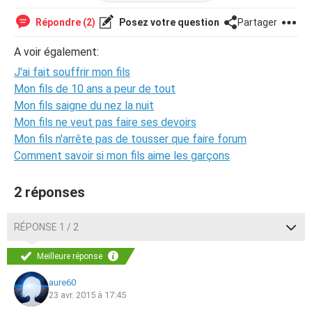
et mon mari ne m'aidait pas psychologiquement car il
craignait ses parents.
Répondre (2)
Posez votre question
Partager
Mais je n'ai aucune excuse car mon fils n'était pas
responsable de ma situation ce qui compte c'est ce que
A voir également:
lui a ressenti même si des années apres je ne me
J'ai fait souffrir mon fils
souvenais pas de tout, j'avais un peu minimisé mes erreurs.
Nous nous entendons bien mais je culpabilise beaucoup
Mon fils de 10 ans a peur de tout
surtout quand je vois mes petits enfants avec lesquel il
Mon fils saigne du nez la nuit
est un père exemplaire à l'époque je ne pensais pas aux
Mon fils ne veut pas faire ses devoirs
conséquences de mes actes car j'étais trop tournée vers
Mon fils n'arrête pas de tousser que faire forum
moi même.
Comment savoir si mon fils aime les garçons
Alors toutes ces mères qui ne cherchent pas a
comprendre pourquoi leurs enfants leur en
veulent,devraient se poser les bonnes questions. Il y a
2 réponses
forcément de bonnes raisons pour lesquelles leurs
enfants souffrent
RÉPONSE 1 / 2
Meilleure réponse
aure60
23 avr. 2015 à 17:45