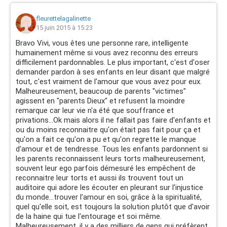
fleurettelagalinette
15 juin 2015 à 15:23
Bravo Vivi, vous êtes une personne rare, intelligente
humainement même si vous avez reconnu des erreurs
difficilement pardonnables. Le plus important, c'est d'oser
demander pardon à ses enfants en leur disant que malgré
tout, c'est vraiment de l'amour que vous avez pour eux.
Malheureusement, beaucoup de parents "victimes"
agissent en "parents Dieux" et refusent la moindre
remarque car leur vie n'a été que souffrance et
privations...Ok mais alors il ne fallait pas faire d'enfants et
ou du moins reconnaitre qu'on était pas fait pour ça et
qu'on a fait ce qu'on a pu et qu'on regrette le manque
d'amour et de tendresse. Tous les enfants pardonnent si
les parents reconnaissent leurs torts malheureusement,
souvent leur ego parfois démesuré les empêchent de
reconnaitre leur torts et aussi ils trouvent tout un
auditoire qui adore les écouter en pleurant sur l'injustice
du monde...trouver l'amour en soi, grâce à la spiritualité,
quel qu'elle soit, est toujours la solution plutôt que d'avoir
de la haine qui tue l'entourage et soi même.
Malheureusement, il y a des milliers de gens qui préfèrent