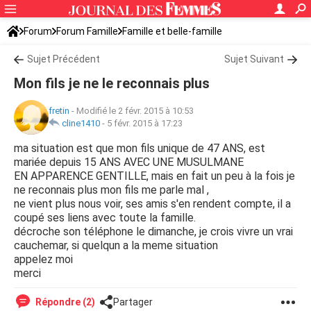
Forum
Forum Famille
Famille et belle-famille
Sujet Précédent
Sujet Suivant
Mon fils je ne le reconnais plus
fretin
-
Modifié le 2 févr. 2015 à 10:53
cline1410
-
5 févr. 2015 à 17:23
ma situation est que mon fils unique de 47 ANS, est
mariée depuis 15 ANS AVEC UNE MUSULMANE
EN APPARENCE GENTILLE, mais en fait un peu à la fois je
ne reconnais plus mon fils me parle mal ,
ne vient plus nous voir, ses amis s'en rendent compte, il a
coupé ses liens avec toute la famille.
décroche son téléphone le dimanche, je crois vivre un vrai
cauchemar, si quelqun a la meme situation
appelez moi
merci
Répondre (2)
Partager