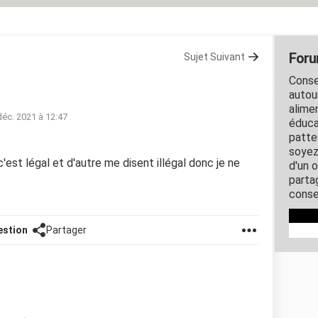
Foru
Sujet Suivant
Conse
autou
alime
déc. 2021 à 12:47
éduca
patte
soyez 
est légal et d'autre me disent illégal donc je ne
d'un o
parta
conse
estion
Partager