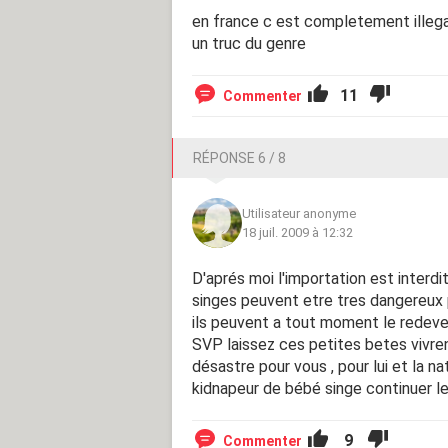
en france c est completement illega
un truc du genre
11
Commenter
RÉPONSE 6 / 8
Utilisateur anonyme
18 juil. 2009 à 12:32
D'aprés moi l'importation est interd
singes peuvent etre tres dangereux 
ils peuvent a tout moment le redeven
SVP laissez ces petites betes vivrent
désastre pour vous , pour lui et la na
kidnapeur de bébé singe continuer l
9
Commenter