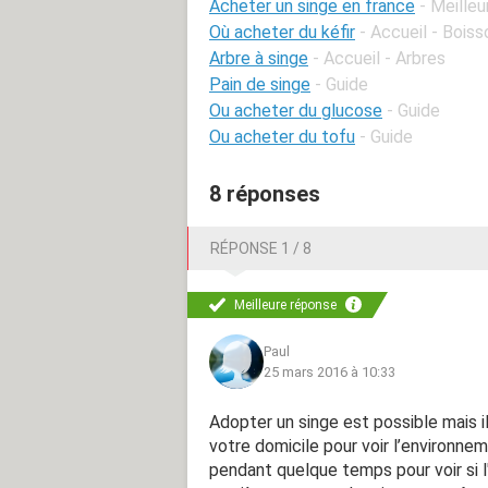
Acheter un singe en france
- Meille
Où acheter du kéfir
- Accueil - Bois
Arbre à singe
- Accueil - Arbres
Pain de singe
- Guide
Ou acheter du glucose
- Guide
Ou acheter du tofu
- Guide
8 réponses
RÉPONSE 1 / 8
Meilleure réponse
Paul
25 mars 2016 à 10:33
Adopter un singe est possible mais il
votre domicile pour voir l’environneme
pendant quelque temps pour voir si l