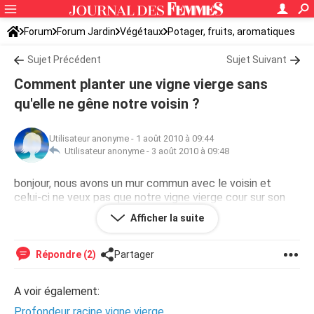
Forum
Forum Jardin
Végétaux
Potager, fruits, aromatiques
Sujet Précédent
Sujet Suivant
Comment planter une vigne vierge sans
qu'elle ne gêne notre voisin ?
Utilisateur anonyme
-
1 août 2010 à 09:44
Utilisateur anonyme -
3 août 2010 à 09:48
bonjour, nous avons un mur commun avec le voisin et
celui-ci ne veux pas que notre vigne vierge cour sur son
mur que pouvons nous mettre pour qu'elle ne si accroche
Afficher la suite
pas merci.
Répondre (2)
Partager
A voir également:
Profondeur racine vigne vierge