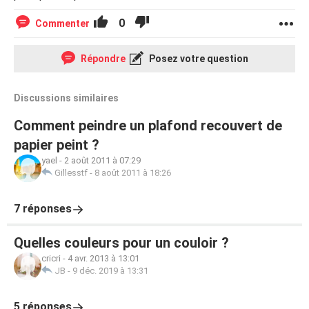
0
Commenter
Répondre
Posez votre question
Discussions similaires
Comment peindre un plafond recouvert de
papier peint ?
yael
-
2 août 2011 à 07:29
Gillesstf
-
8 août 2011 à 18:26
7 réponses
Quelles couleurs pour un couloir ?
cricri
-
4 avr. 2013 à 13:01
JB
-
9 déc. 2019 à 13:31
5 réponses