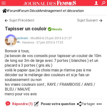
Forum
Forum Déco
Aménagement et décoration
Idées déco, aménagement
Sujet Précédent
Sujet Suivant
Tapisser un couloir
Résolu
jaclinem
-
Modifié le 25 juin 2013 à 21:37
Vanessa -
27 juin 2013 à 17:25
Bonsoir à tous,
j'ai besoin de vos conseils pour tapisser un couloir de 10m
de long sur 3m de large avec 7 portes ( blanches ) et un
placard a 3 portes ( gris alu )
voilà le papier que j'ai choisi mais je n'arrive pas à me
décider sur le mélange des couleurs et si je fais un
soubassement ou non
les vraies couleurs sont ; RAYE / FRAMBOISE / ANIS /
BLEU / MAUVE
merci pour vos avis
Répondre (1)
Posez votre question
Partager