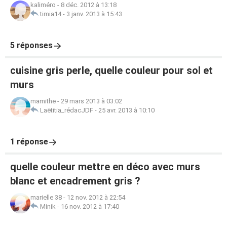
kaliméro
-
8 déc. 2012 à 13:18
timia14
-
3 janv. 2013 à 15:43
5 réponses
cuisine gris perle, quelle couleur pour sol et
murs
mamithe
-
29 mars 2013 à 03:02
Laëtitia_rédacJDF
-
25 avr. 2013 à 10:10
1 réponse
quelle couleur mettre en déco avec murs
blanc et encadrement gris ?
marielle 38
-
12 nov. 2012 à 22:54
Minik
-
16 nov. 2012 à 17:40