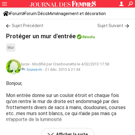
Forum
Forum Déco
Aménagement et décoration
Idées déco, aménagement
Sujet Précédent
Sujet Suivant
Protéger un mur d'entrée
Résolu
Mur
lucie
-
Modifié par Crashounette le 4/02/2013 17:58
louise-m
-
21 déc. 2013 à 21:44
Bonjour,
Mon entrée donne sur un couloir étroit et chaque fois
qu'on rentre le mur de droite est endommagé par des
frottements divers de sacs à mains, doudounes, courses
etc...mes murs sont blancs, ce qui n'aide pas mais ça
m'apporte de la luminosité.
Auriez-vous une astuce déco pour protéger ce mur ?
Afficher la suite