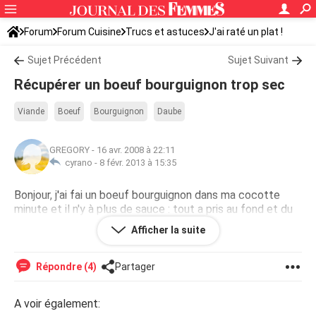
Forum
Forum Cuisine
Trucs et astuces
J'ai raté un plat !
Sujet Précédent
Sujet Suivant
Récupérer un boeuf bourguignon trop sec
Viande
Boeuf
Bourguignon
Daube
GREGORY
-
16 avr. 2008 à 22:11
cyrano -
8 févr. 2013 à 15:35
Bonjour, j'ai fai un boeuf bourguignon dans ma cocotte
minute et il n'y à plus de sauce : tout a pris au fond et du
coup, je ne sais pas comment faire pour que ce soit moins
Afficher la suite
sec réchauffé... Merci pour vos suggestions !
Répondre (4)
Partager
A voir également: