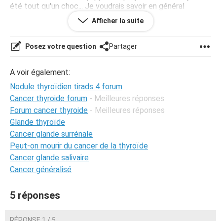
été tout qu'un choc... Je voudrais savoir en général
comment les gens le prennent de vivre ou d'avoir vécu
Afficher la suite
avec cela...
Posez votre question
Partager
A voir également:
Nodule thyroïdien tirads 4 forum
Cancer thyroide forum
- Meilleures réponses
Forum cancer thyroide
- Meilleures réponses
Glande thyroïde
Cancer glande surrénale
Peut-on mourir du cancer de la thyroïde
Cancer glande salivaire
Cancer généralisé
5 réponses
RÉPONSE 1 / 5