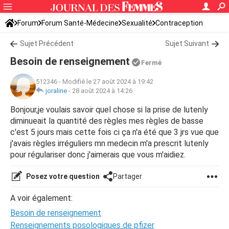
Forum
Forum Santé-Médecine
Sexualité
Contraception
Sujet Précédent
Sujet Suivant
Besoin de renseignement
Fermé
512346
-
Modifié le 27 août 2024 à 19:42
joraline
-
28 août 2024 à 14:26
Bonjour,je voulais savoir quel chose si la prise de lutenly
diminueait la quantité des règles mes règles de basse
c'est 5 jours mais cette fois ci ça n'a été que 3 jrs vue que
j'avais règles irréguliers mn medecin m'a prescrit lutenly
pour régulariser donc j'aimerais que vous m'aidiez.
Posez votre question
Partager
A voir également:
Besoin de renseignement
Renseignements posologiques de pfizer