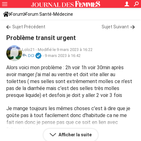
Forum
Forum Santé-Médecine
Symptômes et maladies courantes
Sujet Précédent
Sujet Suivant
Problème transit urgent
Lolo21
-
Modifié le 9 mars 2023 à 16:22
DCI
-
9 mars 2023 à 16:42
Alors voici mon problème : 2h voir 1h voir 30min après
avoir manger j'ai mal au ventre et doit vite aller au
toilettes ( mes selles sont extrêmement molles ce n'est
pas de la diarrhée mais c'est des selles très molles
presque liquide) et desfois je doit y aller 2 voir 3 fois
Je mange toujours les mêmes choses c'est à dire que je
goûte pas à tout facilement donc d'habitude ca ne me
fait rien donc je pense pas que ce soit en lien avec
l'alimentation
Afficher la suite