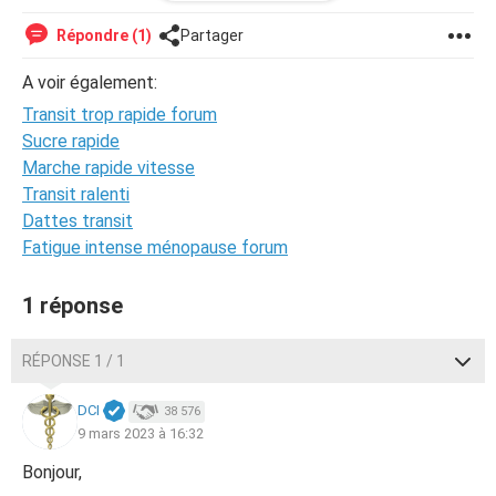
Si quelqu'un à une idée de ce que cela pourrait être cela
m'arrangerai beaucoup
Répondre (1)
Partager
Merci à vous tous
A voir également:
Transit trop rapide forum
Sucre rapide
Marche rapide vitesse
Transit ralenti
Dattes transit
Fatigue intense ménopause forum
1 réponse
RÉPONSE 1 / 1
DCI
38 576
9 mars 2023 à 16:32
Bonjour,