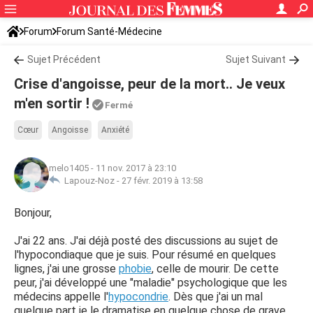
Forum
Forum Santé-Médecine
Symptômes et maladies courantes
Sujet Précédent
Sujet Suivant
Crise d'angoisse, peur de la mort.. Je veux
m'en sortir !
Fermé
Cœur
Angoisse
Anxiété
melo1405
-
11 nov. 2017 à 23:10
Lapouz-Noz -
27 févr. 2019 à 13:58
Bonjour,
J'ai 22 ans. J'ai déjà posté des discussions au sujet de
l'hypocondiaque que je suis. Pour résumé en quelques
lignes, j'ai une grosse
phobie
, celle de mourir. De cette
peur, j'ai développé une "maladie" psychologique que les
médecins appelle l'
hypocondrie
. Dès que j'ai un mal
quelque part je le dramatise en quelque chose de grave.