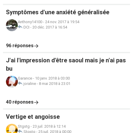
plus en plus.
Symptômes d'une anxiété généralisée
Dernière info: Je vois un
psychologue
bientôt
accompagner de ma maman qui m'a été d'une grande
Anthony14100
-
24 nov. 2017 à 19:54
patience et d'un grand soutien depuis un mois pour
DCI
-
20 déc. 2017 à 16:54
surmonter mes crises. A chaque crises je l'appelait elle
venait et me rassurait des fois pendant des heures. Je la
remercie humblement. Je l'aime trop. Ha les mamans.
96 réponses
J'ai l'impression d'être saoul mais je n'ai pas
bu
Garance
-
10 janv. 2018 à 03:00
joraline
-
8 mai 2018 à 23:01
40 réponses
Vertige et angoisse
Stgstg
-
23 juil. 2018 à 12:14
Stgstg
-
25 juil. 2018 à 00:00