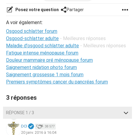
envisager . L'ostéopathe n'a pas su pour le moment me
répondre car ca a l'air d'être délicat mon cas .
Posez votre question
Partager
Il va en parler à son staff pour voir .
A voir également:
Qu'en pensez vous ?
Osgood schlatter forum
Désoler des fautes . Je vous remercie de votre aide
Osgood-schlatter adulte
- Meilleures réponses
Maladie d'osgood schlatter adulte
- Meilleures réponses
Fatigue intense ménopause forum
Douleur mammaire pré ménopause forum
Saignement nidation photo forum
Saignement grossesse 1 mois forum
Premiers symptômes cancer du pancréas forum
3 réponses
RÉPONSE 1 / 3
DCI
38 577
20 janv. 2016 à 16:04