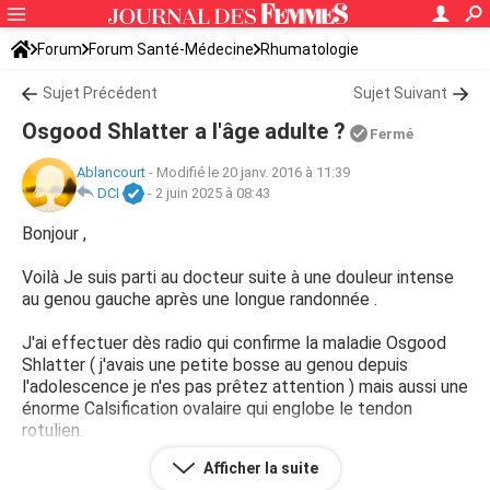
Forum
Forum Santé-Médecine
Rhumatologie
Sujet Précédent
Sujet Suivant
Osgood Shlatter a l'âge adulte ?
Fermé
Ablancourt
-
Modifié le 20 janv. 2016 à 11:39
DCI
-
2 juin 2025 à 08:43
Bonjour ,
Voilà Je suis parti au docteur suite à une douleur intense
au genou gauche après une longue randonnée .
J'ai effectuer dès radio qui confirme la maladie Osgood
Shlatter ( j'avais une petite bosse au genou depuis
l'adolescence je n'es pas prêtez attention ) mais aussi une
énorme Calsification ovalaire qui englobe le tendon
rotulien.
Afficher la suite
Je sort du chirurgien car la radio presice avis chirurgical à