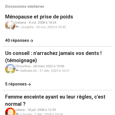
Discussions similaires
Ménopause et prise de poids
katiana
-
8 oct. 2008 à 18:24
Josepha
-
26 nov. 2025 à 10:45
40 réponses
Un conseil : n'arrachez jamais vos dents !
(témoignage)
Chouchou
-
28 mars 2022 à 19:06
Nathalie.ds
-
21 déc. 2025 à 16:31
5 réponses
Femme enceinte ayant eu leur règles, c'est
normal ?
catera
-
18 juil. 2008 à 12:59
p.horde
-
7 déc. 2018 à 19:34