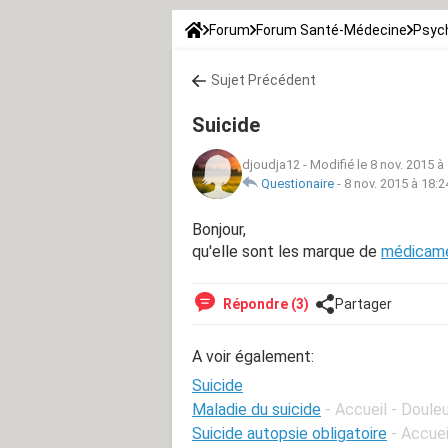
Forum
Forum Santé-Médecine
Psych
Sujet Précédent
Suicide
djoudja12
-
Modifié le 8 nov. 2015 à
Questionaire
-
8 nov. 2015 à 18:2
Bonjour,
qu'elle sont les marque de
médicam
Répondre (3)
Partager
A voir également:
Suicide
Maladie du suicide
- Accueil - Doule
Suicide autopsie obligatoire
- Accue