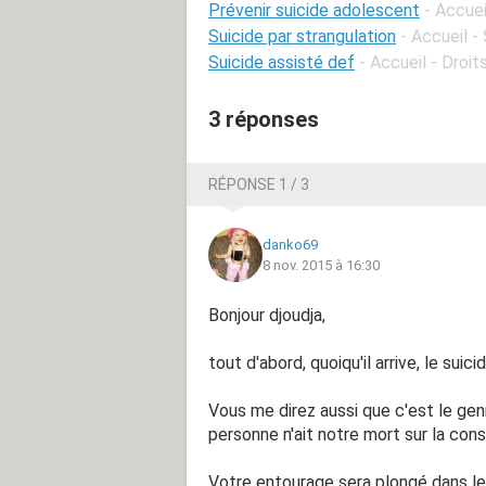
Prévenir suicide adolescent
- Accue
Suicide par strangulation
- Accueil 
Suicide assisté def
- Accueil - Droi
3 réponses
RÉPONSE 1 / 3
danko69
8 nov. 2015 à 16:30
Bonjour djoudja,
tout d'abord, quoiqu'il arrive, le suic
Vous me direz aussi que c'est le ge
personne n'ait notre mort sur la con
Votre entourage sera plongé dans le 