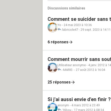
Discussions similaires
Comment se suicider sans t
Yo
-
24 mai 2023 à 10:36
labricole47
-
29 sept. 2023 à 14:11
6 réponses
Comment mourrir sans souff
Utilisateur anonyme
-
4 janv. 2012 à 1
-MARIE-
-
27 août 2012 à 16:04
25 réponses
Si j'ai aussi envie d'en finir 
anonym
-
4 mars 2012 à 23:49
1tibou
-
17 mars 2012 à 08:34