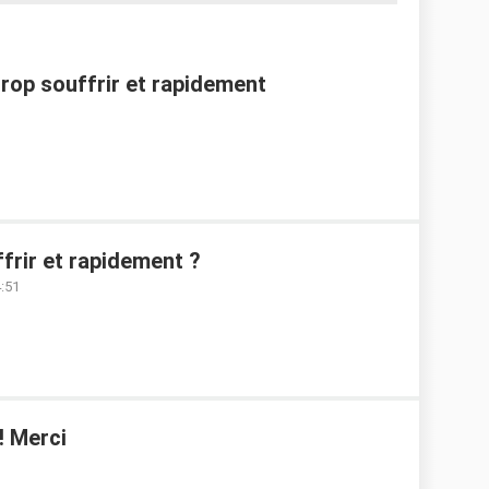
rop souffrir et rapidement
rir et rapidement ?
4:51
?! Merci