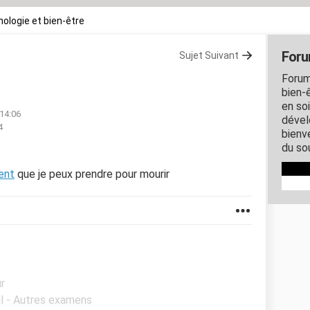
ologie et bien-être
Foru
Sujet Suivant
Forum
bien-ê
en so
 14:06
dével
4
bienve
du so
ent
que je peux prendre pour mourir
ur
il - Autres examens