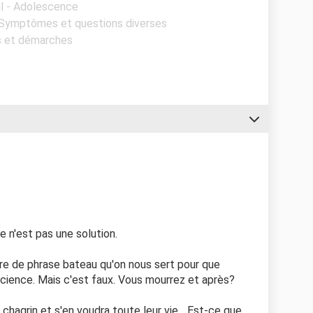
il - Adolescence
- Symptômes et questions diverses
ts et démarches
ide n'est pas une solution.
nre de phrase bateau qu'on nous sert pour que
science. Mais c'est faux. Vous mourrez et après?
chagrin et s'en voudra toute leur vie... Est-ce que