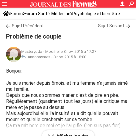
Forum
Forum Santé-Médecine
Psychologie et bien-être
Sujet Précédent
Sujet Suivant
Problème de couple
Masteryoda
-
Modifié le 8 nov. 2015 à 17:27
annonnymes -
8 nov. 2015 à 18:00
Bonjour,
Je suis marier depuis 6mois, et ma femme n'a jamais aimé
ma famille.
Depuis que nous sommes marier c'est de pire en pire.
Régulièrement (quasiment tout les jours) elle critique ma
mère et je passe au dessus.
Mais aujourd'hui elle l'a insulté et a dit qu'elle pouvait
mourir et qu'elle cracherait sur sa tombe.
Ça m'a mit hors de moi et je l'ai giflé. (j'en suis pas fier)