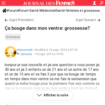
Forum
Forum Santé-Médecine
Santé féminine et grossesse
Sujet Précédent
Sujet Suivant
Ça bouge dans mon ventre: grossesse?
Grossesse
chatonne40
-
Modifié le 19 sept. 2015 à 07:18
lafouine.
-
19 sept. 2015 à 19:55
bonjour je suis nouvelle et jai une question a vous poser jai
40 ans et jai 3 enfants un de 21 ans et un autre de 17 ans
et un de 15 ans et sa fais 3 jour que sa bouge de temps
en temps dans mon ventre sa me fais la sensension que
quand un bebe bouge pour la premiere fois ses comme sa
que je le ressens mais jai eu mes regle a tout les mois et
je me pose des questions merci davance a tout celle qui
Afficher la suite
vont me repondre merci