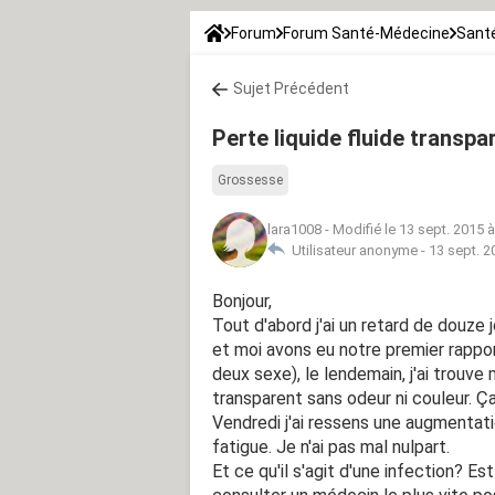
Forum
Forum Santé-Médecine
Sant
Sujet Précédent
Perte liquide fluide transp
Grossesse
lara1008
-
Modifié le 13 sept. 2015 
Utilisateur anonyme -
13 sept. 2
Bonjour,
Tout d'abord j'ai un retard de douze j
et moi avons eu notre premier rappo
deux sexe), le lendemain, j'ai trouve
transparent sans odeur ni couleur. Ça 
Vendredi j'ai ressens une augmentat
fatigue. Je n'ai pas mal nulpart.
Et ce qu'il s'agit d'une infection? E