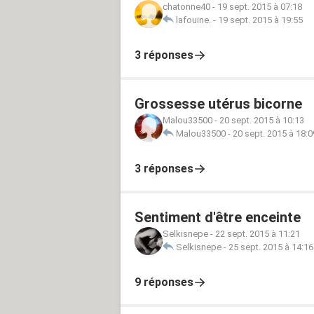
chatonne40
-
19 sept. 2015 à 07:18
lafouine.
-
19 sept. 2015 à 19:55
3 réponses
Grossesse utérus bicorne
Malou33500
-
20 sept. 2015 à 10:13
Malou33500
-
20 sept. 2015 à 18:0
3 réponses
Sentiment d'être enceinte
Selkisnepe
-
22 sept. 2015 à 11:21
Selkisnepe
-
25 sept. 2015 à 14:16
9 réponses