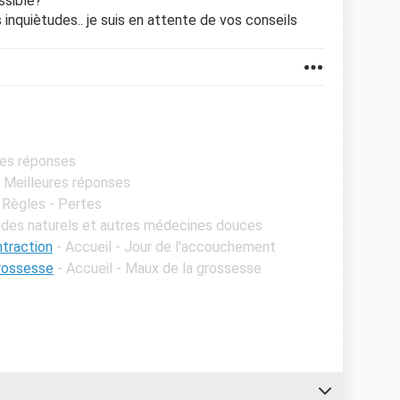
ssible?
 inquiètudes.. je suis en attente de vos conseils
res réponses
- Meilleures réponses
- Règles - Pertes
èdes naturels et autres médecines douces
ntraction
- Accueil - Jour de l'accouchement
rossesse
- Accueil - Maux de la grossesse