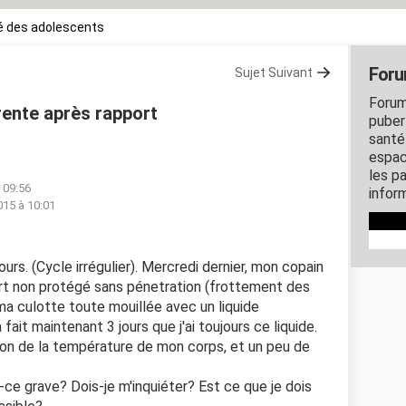
é des adolescents
Foru
Sujet Suivant
Forum
arente après rapport
puber
santé
espac
les p
à 09:56
inform
015 à 10:01
ours. (Cycle irrégulier). Mercredi dernier, mon copain
rt non protégé sans pénetration (frottement des
 ma culotte toute mouillée avec un liquide
fait maintenant 3 jours que j'ai toujours ce liquide.
ion de la température de mon corps, et un peu de
st-ce grave? Dois-je m'inquiéter? Est ce que je dois