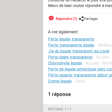
consulter un médecin le plus vite po
Merci de bien vouloir répondre à mes
Répondre (1)
Partager
A voir également:
Perte liquide transparente
Perte transparente liquide
- Meilleu
J'ai du liquide transparent qui coule
Perte glaire transparente
- Accueil 
Chlorophylle liquide
- Accueil - Rem
Perte de liquide amniotique sans co
Perte gluante transparente début g
Creme liquide
- Guide
1 réponse
RÉPONSE 1 / 1