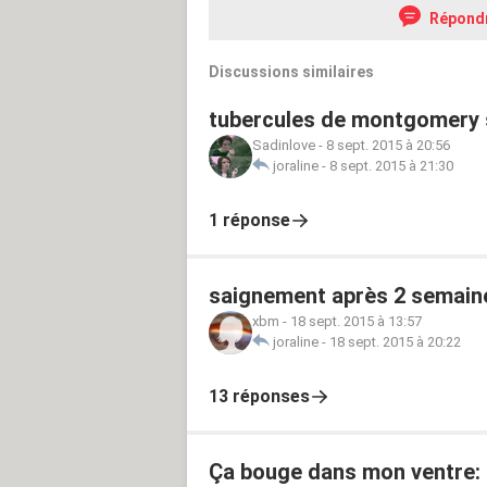
Répond
Discussions similaires
tubercules de montgomery s
Sadinlove
-
8 sept. 2015 à 20:56
joraline
-
8 sept. 2015 à 21:30
1 réponse
saignement après 2 semaines
xbm
-
18 sept. 2015 à 13:57
joraline
-
18 sept. 2015 à 20:22
13 réponses
Ça bouge dans mon ventre: