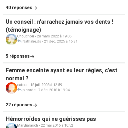
40 réponses
Un conseil : n'arrachez jamais vos dents !
(témoignage)
Chouchou
-
28 mars 2022 à 19:06
Nathalie.ds
-
21 déc. 2025 à 16:31
5 réponses
Femme enceinte ayant eu leur règles, c'est
normal ?
catera
-
18 juil. 2008 à 12:59
p.horde
-
7 déc. 2018 à 19:34
22 réponses
Hémorroïdes qui ne guérisses pas
Maryliarasch
-
22 mai 2016 à 10:52