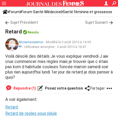
Forum
Forum Santé-Médecine
Santé féminine et grossesse
Tomber enceinte
Sujet Précédent
Sujet Suivant
Retard
Résolu
Aliciamavieamoi
-
Modifié le 3 août 2015 à 14:35
Utilisateur anonyme -
3 août 2015 à 16:47
Voilà désolé des détails Je vous explique vendredi J aie
crue commencer mes règles mais je trouver que c étais
pas kom d habitude couleurs foncée marron samedi soir
plus rien aujourd'hui lundi 1er jour de retard je dois penser à
quoi?
Répondre (1)
Posez votre question
Partager
A voir également:
Retard
Retard de regles sous pilule