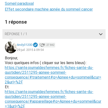
Someil paradoxal
Effet secondaire machine apnée du sommeil cancer
1 réponse
RÉPONSE 1 / 1
Andy31200
27 842
29 juil. 2015 à 09:54
Bonjour,
Voici quelques infos ( cliquer sur les liens bleus) :
https://sante.journaldesfemmes.fr/fiches-sante-du-
quotidien/2511295-apnee-sommeil-
consequence/#traitement#q=Apnee+du+sommeil&cur=
2&url=%2F
Et:
https://sante.journaldesfemmes.fr/fiches-sante-du-
quotidien/2511295-apnee-sommeil-
consequence/#appareillage#q=Apnee+du+sommeil&cur
=1&url=%2F