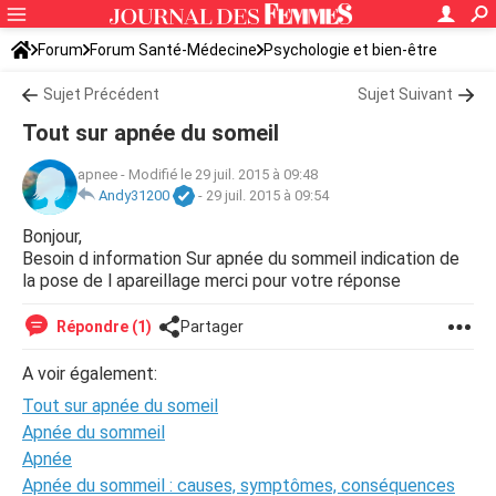
Forum
Forum Santé-Médecine
Psychologie et bien-être
Sommeil et fatigue
Sujet Précédent
Sujet Suivant
Tout sur apnée du someil
apnee
-
Modifié le 29 juil. 2015 à 09:48
Andy31200
-
29 juil. 2015 à 09:54
Bonjour,
Besoin d information Sur apnée du sommeil indication de
la pose de l apareillage merci pour votre réponse
Répondre (1)
Partager
A voir également:
Tout sur apnée du someil
Apnée du sommeil
Apnée
Apnée du sommeil : causes, symptômes, conséquences