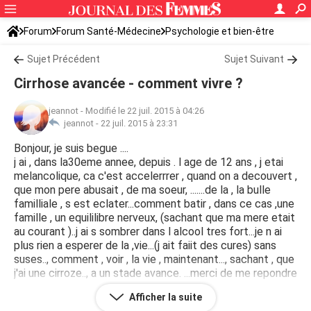
Forum
Forum Santé-Médecine
Psychologie et bien-être
Sujet Précédent
Sujet Suivant
Cirrhose avancée - comment vivre ?
jeannot
-
Modifié le 22 juil. 2015 à 04:26
jeannot -
22 juil. 2015 à 23:31
Bonjour, je suis begue ....
j ai , dans la30eme annee, depuis . l age de 12 ans , j etai
melancolique, ca c'est accelerrrer , quand on a decouvert ,
que mon pere abusait , de ma soeur, .......de la , la bulle
familliale , s est eclater...comment batir , dans ce cas ,une
famille , un equililibre nerveux, (sachant que ma mere etait
au courant )..j ai s sombrer dans l alcool tres fort...je n ai
plus rien a esperer de la ,vie...(j ait faiit des cures) sans
suses.., comment , voir , la vie , maintenant..., sachant , que
j'ai une cirroze.., a un stade avance. ...merci de me repondre
Afficher la suite
PS : Modification du titre " jeannot "