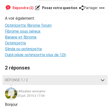
plus..
ma
gygy
m'à dit qu'au moindre symptome reprendre
Répondre (2)
Posez votre question
Partager
trinordiol mais est ce que cela va cesser ces spottings
grande question ...
A voir également:
merci de vos réponses
Optimizette fibrome forum
cordialement
Fibrome sous séreux
Banane et fibrome
Optimizette
Slinda ou optimizette
Oubli pilule optimizette plus de 12h
2 réponses
RÉPONSE 1 / 2
Utilisateur anonyme
20 juil. 2015 à 17:04
Bonjour