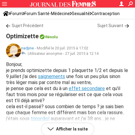
Forum
Forum Santé-Médecine
Sexualité
Contraception
Sujet Précédent
Sujet Suivant
Optimizette
Résolu
nadjine
-
Modifié le 20 juil. 2015 à 17:02
Utilisateur anonyme -
27 juil. 2015 à 12:14
Bonjour,
je prends optimizette depuis 1 plaquette 1/2 et depuis le
9 juillet j'ai des
saignements
une fois un peu plus sinon
très léger mais par contre mal au ventre,
je pense que cela est du à un
effet secondaire
et qu'il
faut trois mois pour se régulariser est ce que cela vous
est t'il déjà arrivé?
cela est-il passé? sous combien de temps ? je sais bien
que chaque femme est différent mais bon cela rassure..
j'étais sous
trinordiol
auparavant et j'ai 38 ans... je ne
voulais plus de rêgle car je ne souhaite pas d'enfant et
Afficher la suite
marre de souffrir tout les mois pour rien j'ai un
fibrome
de