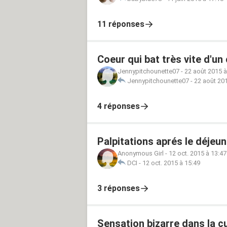
11 réponses
Coeur qui bat très vite d'un
Jennypitchounette07
-
22 août 2015 à
Jennypitchounette07
-
22 août 201
4 réponses
Palpitations aprés le déjeu
Anonymous Girl
-
12 oct. 2015 à 13:47
DCI
-
12 oct. 2015 à 15:49
3 réponses
Sensation bizarre dans la c