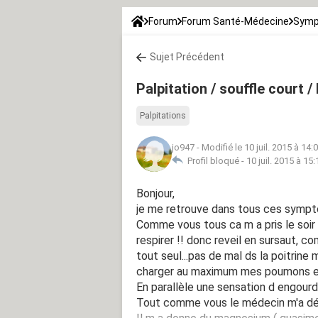
Forum
Forum Santé-Médecine
Symp
Sujet Précédent
Palpitation / souffle court 
Palpitations
jo947
-
Modifié le 10 juil. 2015 à 14:
Profil bloqué -
10 juil. 2015 à 15:
Bonjour,
je me retrouve dans tous ces symptô
Comme vous tous ca m a pris le soir 
respirer !! donc reveil en sursaut, 
tout seul...pas de mal ds la poitrine
charger au maximum mes poumons en 
En parallèle une sensation d engourd
Tout comme vous le médecin m'a déc