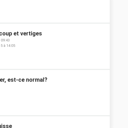
 coup et vertiges
 09:43
5 à 14:05
ner, est-ce normal?
uisse