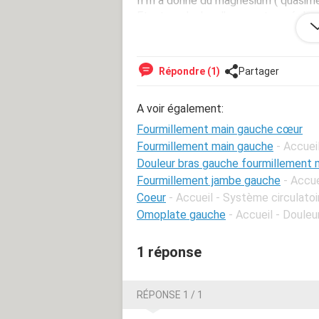
Il m a donne du magnesium ( quasime
Etant quelqu'un d'assez stressé dans 
Je comprend que ca fasse peur et surt
j'ai taper mal au bras + mal a respirer
situation...
Répondre (1)
Partager
COURAGE a vous tous !
jo947
A voir également:
Fourmillement main gauche cœur
Fourmillement main gauche
- Accuei
Douleur bras gauche fourmillement 
Fourmillement jambe gauche
- Accu
Coeur
- Accueil - Système circulatoi
Omoplate gauche
- Accueil - Douleu
1 réponse
RÉPONSE 1 / 1