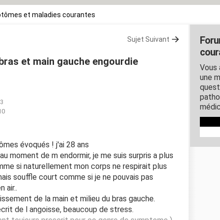
tômes et maladies courantes
Foru
Sujet Suivant
cour
/ bras et main gauche engourdie
Vous 
une m
quest
patho
03
médic
10
mes évoqués ! j'ai 28 ans
au moment de m endormir, je me suis surpris a plus
comme si naturellement mon corps ne respirait plus
 mais souffle court comme si je ne pouvais pas
air..
issement de la main et milieu du bras gauche.
rit de l angoisse, beaucoup de stress.