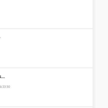
e
...
 à 23:30