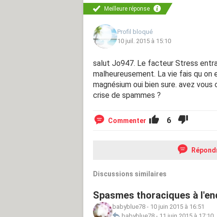
Meilleure réponse
Profil bloqué
10 juil. 2015 à 15:10
salut Jo947. Le facteur Stress ent
malheureusement. La vie fais qu on 
magnésium oui bien sure. avez vous 
crise de spammes ?
6
Commenter
Répond
Discussions similaires
Spasmes thoraciques à l'e
babyblue78
-
10 juin 2015 à 16:51
babyblue78
-
11 juin 2015 à 17:10