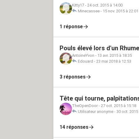
Kitty17
-
24 oct. 2015 à 14:00
Minecassee
-
15 nov. 2015 à 22:01
1 réponse
Pouls élevé lors d'un Rhum
AntoineYvon
-
13 avr. 2015 à 18:35
Edouard
-
23 mai 2018 à 12:53
3 réponses
Tête qui tourne, palpitations
TheOpenDoor
-
27 oct. 2015 à 15:18
Utilisateur anonyme
-
30 oct. 2015
14 réponses