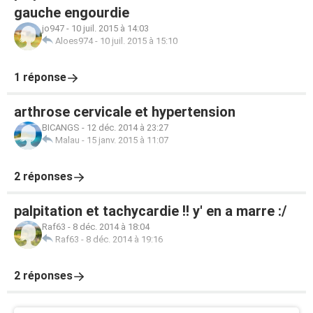
gauche engourdie
jo947
-
10 juil. 2015 à 14:03
Aloes974
-
10 juil. 2015 à 15:10
1 réponse
arthrose cervicale et hypertension
BICANGS
-
12 déc. 2014 à 23:27
Malau
-
15 janv. 2015 à 11:07
2 réponses
palpitation et tachycardie !! y' en a marre :/
Raf63
-
8 déc. 2014 à 18:04
Raf63
-
8 déc. 2014 à 19:16
2 réponses