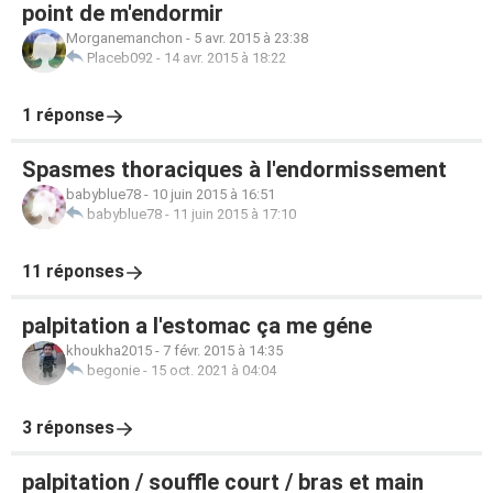
point de m'endormir
Morganemanchon
-
5 avr. 2015 à 23:38
Placeb092
-
14 avr. 2015 à 18:22
1 réponse
Spasmes thoraciques à l'endormissement
babyblue78
-
10 juin 2015 à 16:51
babyblue78
-
11 juin 2015 à 17:10
11 réponses
palpitation a l'estomac ça me géne
khoukha2015
-
7 févr. 2015 à 14:35
begonie
-
15 oct. 2021 à 04:04
3 réponses
palpitation / souffle court / bras et main