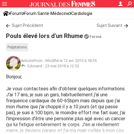
Forum
Forum Santé-Médecine
Cardiologie
Sujet Précédent
Sujet Suivant
Pouls élevé lors d'un Rhume
Fermé
Palpitations
AntoineYvon
-
Modifié le 13 avr. 2015 à 18:35
Edouard -
23 mai 2018 à 12:53
Bonjour,
Je vous contactees afin d'obtenir quelques informations.
J'ai 17 ans, je suis un gars, habituellement j'ai une
frequence cardiaque de 60-65bpm mais depuis que j'ai
mon rhume que j'ai choppé il y a 10 jours (et qui passe
pas), je suis à 100 bpm, le moindre effort me fait suer, j'ai
l'impression d'être une personne plus agé avec un cancer
qui lui fatigue entièrement le corps. J'en ai réellement
marre, je deviens parano et j'ai ma main collée à mon cou