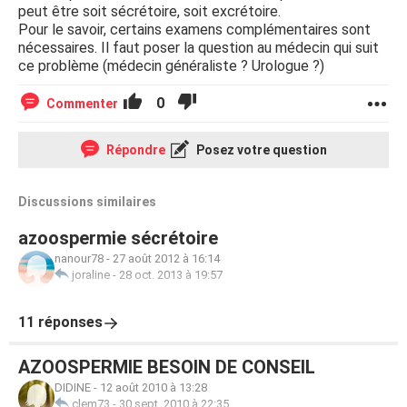
peut être soit sécrétoire, soit excrétoire.
Pour le savoir, certains examens complémentaires sont
nécessaires. Il faut poser la question au médecin qui suit
ce problème (médecin généraliste ? Urologue ?)
0
Commenter
Répondre
Posez votre question
Discussions similaires
azoospermie sécrétoire
nanour78
-
27 août 2012 à 16:14
joraline
-
28 oct. 2013 à 19:57
11 réponses
AZOOSPERMIE BESOIN DE CONSEIL
DIDINE
-
12 août 2010 à 13:28
clem73
-
30 sept. 2010 à 22:35