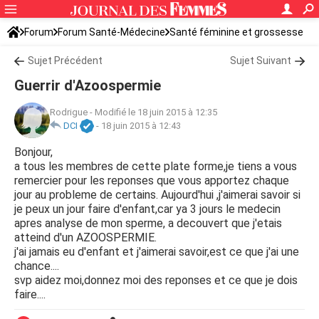
Forum
Forum Santé-Médecine
Santé féminine et grossesse
Infertilité
Sujet Précédent
Sujet Suivant
Guerrir d'Azoospermie
Rodrigue
-
Modifié le 18 juin 2015 à 12:35
DCI
-
18 juin 2015 à 12:43
Bonjour,
a tous les membres de cette plate forme,je tiens a vous
remercier pour les reponses que vous apportez chaque
jour au probleme de certains. Aujourd'hui ,j'aimerai savoir si
je peux un jour faire d'enfant,car ya 3 jours le medecin
apres analyse de mon sperme, a decouvert que j'etais
atteind d'un AZOOSPERMIE.
j'ai jamais eu d'enfant et j'aimerai savoir,est ce que j'ai une
chance....
svp aidez moi,donnez moi des reponses et ce que je dois
faire....