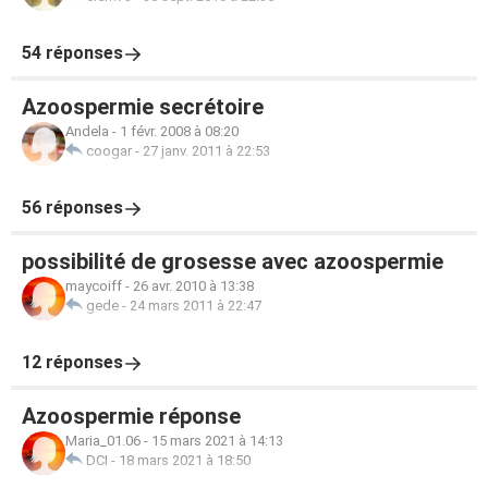
54 réponses
Azoospermie secrétoire
Andela
-
1 févr. 2008 à 08:20
coogar
-
27 janv. 2011 à 22:53
56 réponses
possibilité de grosesse avec azoospermie
maycoiff
-
26 avr. 2010 à 13:38
gede
-
24 mars 2011 à 22:47
12 réponses
Azoospermie réponse
Maria_01.06
-
15 mars 2021 à 14:13
DCI
-
18 mars 2021 à 18:50