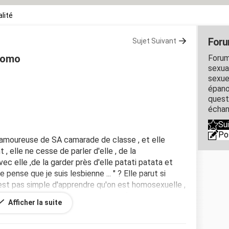
lité
Foru
Sujet Suivant
 homo
Forum
sexual
sexue
épano
quest
échan
Su
Po
t amoureuse de SA camarade de classe , et elle
, elle ne cesse de parler d'elle , de la
ec elle ,de la garder près d'elle patati patata et
e pense que je suis lesbienne ... " ? Elle parut si
'est pas simple d'apprendre qu'on est homosexuelle ,
 sais pas comment y procéder ... . je fais quoi
Afficher la suite