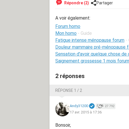
Répondre (2)
Partager
A voir également:
Forum homo
Mon homo
- Guide
Fatigue intense ménopause forum
-
Douleur mammaire pré-ménopause 
Sensation d'avoir quelque chose de 
Saignement grossesse 1 mois foru
2 réponses
RÉPONSE 1 / 2
Andy31200
27 792
17 avr. 2015 à 17:36
Bonsoir,