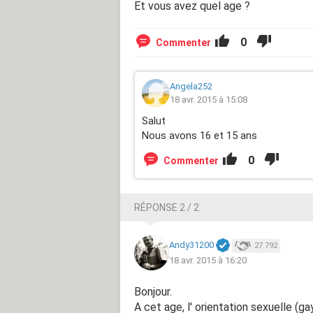
Et vous avez quel age ?
0
Commenter
Angela252
18 avr. 2015 à 15:08
Salut
Nous avons 16 et 15 ans
0
Commenter
RÉPONSE 2 / 2
Andy31200
27 792
18 avr. 2015 à 16:20
Bonjour.
A cet age, l' orientation sexuelle (gay