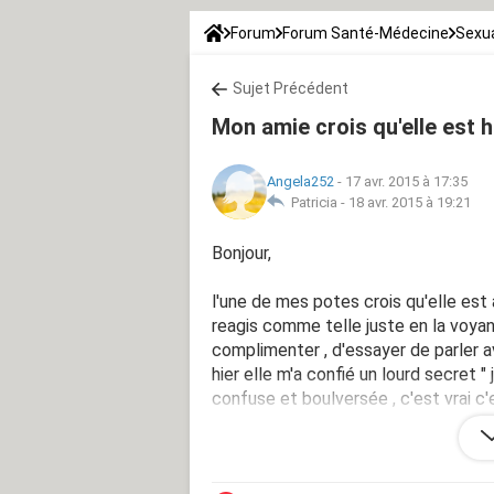
Forum
Forum Santé-Médecine
Sexua
Sujet Précédent
Mon amie crois qu'elle est
Angela252
-
17 avr. 2015 à 17:35
Patricia -
18 avr. 2015 à 19:21
Bonjour,
l'une de mes potes crois qu'elle es
reagis comme telle juste en la voyant 
complimenter , d'essayer de parler av
hier elle m'a confié un lourd secret " j
confuse et boulversée , c'est vrai c
j'aimerai tellement l'aider mais je ne
maintenant moi ? ?