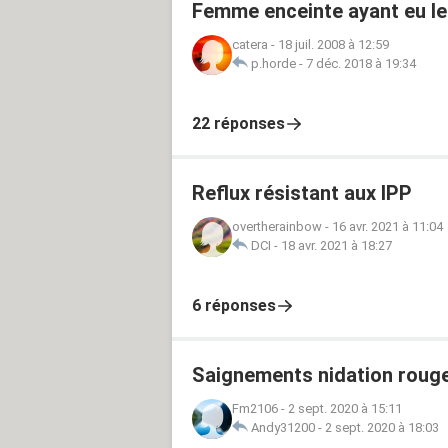
Femme enceinte ayant eu leu
catera
-
18 juil. 2008 à 12:59
p.horde
-
7 déc. 2018 à 19:34
22 réponses
Reflux résistant aux IPP
overtherainbow
-
16 avr. 2021 à 11:04
DCI
-
18 avr. 2021 à 18:27
6 réponses
Saignements nidation roug
Fm2106
-
2 sept. 2020 à 15:11
Andy31200
-
2 sept. 2020 à 18:03