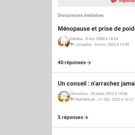
Répond
Discussions similaires
Ménopause et prise de poid
katiana
-
8 oct. 2008 à 18:24
Josepha
-
26 nov. 2025 à 10:45
40 réponses
Un conseil : n'arrachez jam
Chouchou
-
28 mars 2022 à 19:06
Nathalie.ds
-
21 déc. 2025 à 16:31
5 réponses