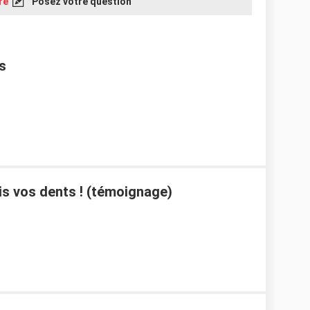
re
Posez votre question
s
ais vos dents ! (témoignage)