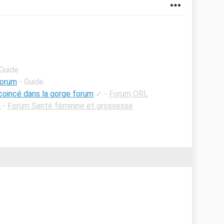
 Guide
forum
- Guide
coincé dans la gorge forum
✓
-
Forum ORL
m
-
Forum Santé féminine et grossesse