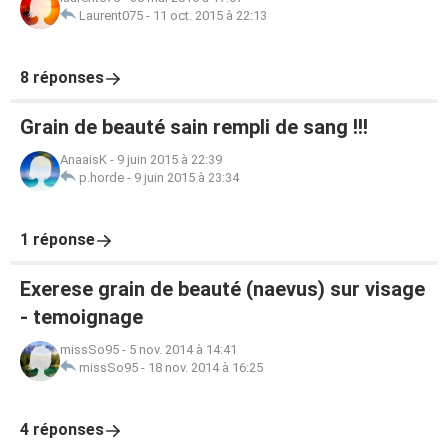
Laurent075
-
11 oct. 2015 à 22:13
8 réponses
Grain de beauté sain rempli de sang !!!
AnaaisK
-
9 juin 2015 à 22:39
p.horde
-
9 juin 2015 à 23:34
1 réponse
Exerese grain de beauté (naevus) sur visage
- temoignage
missSo95
-
5 nov. 2014 à 14:41
missSo95
-
18 nov. 2014 à 16:25
4 réponses