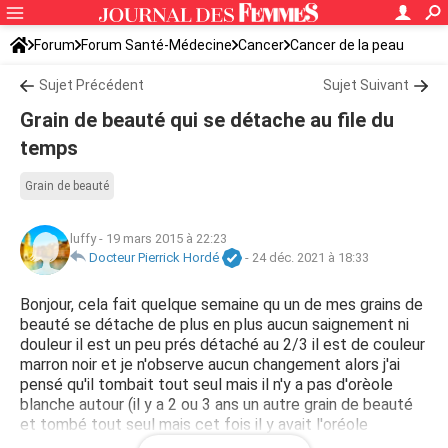
Forum
Forum Santé-Médecine
Cancer
Cancer de la peau
Sujet Précédent
Sujet Suivant
Grain de beauté qui se détache au file du
temps
Grain de beauté
luffy
-
19 mars 2015 à 22:23
Docteur Pierrick Hordé
-
24 déc. 2021 à 18:33
Bonjour, cela fait quelque semaine qu un de mes grains de
beauté se détache de plus en plus aucun saignement ni
douleur il est un peu prés détaché au 2/3 il est de couleur
marron noir et je n'observe aucun changement alors j'ai
pensé qu'il tombait tout seul mais il n'y a pas d'orèole
blanche autour (il y a 2 ou 3 ans un autre grain de beauté
et tombé tout seul mais cet fois il y avait l'oréole
blanche)