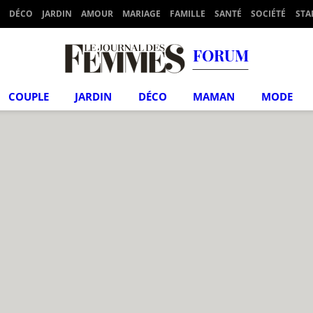
DÉCO
JARDIN
AMOUR
MARIAGE
FAMILLE
SANTÉ
SOCIÉTÉ
STA
FORUM
COUPLE
JARDIN
DÉCO
MAMAN
MODE