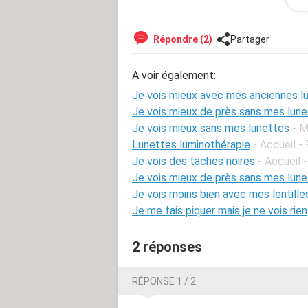
selon ce que m'a dit l'ophtalmo je sui
portées mes lunettes toute la journé
l'oeil gauche et net de l'oeil droit m
Répondre (2)
Partager
voilà comment je vois avec mes lunet
A voir également:
droit
Je vois mieux avec mes anciennes l
que dois-je faire?
Je vois mieux de près sans mes lun
Je vois mieux sans mes lunettes
- M
car tout ce que ça a donné à la fin de
Lunettes luminothérapie
- Accueil -
Je vois des taches noires
- Accueil 
merci de vos réponses
Je vois mieux de près sans mes lun
Je vois moins bien avec mes lentill
Je me fais piquer mais je ne vois rien
2 réponses
RÉPONSE 1 / 2