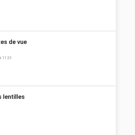
tes de vue
à 11:23
 lentilles