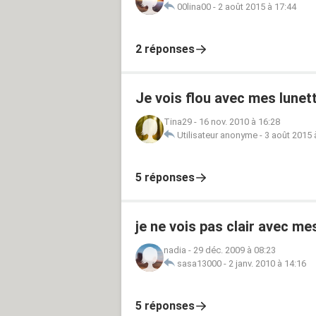
00lina00
-
2 août 2015 à 17:44
2 réponses
Je vois flou avec mes lunet
Tina29
-
16 nov. 2010 à 16:28
Utilisateur anonyme
-
3 août 2015 
5 réponses
je ne vois pas clair avec mes
nadia
-
29 déc. 2009 à 08:23
sasa13000
-
2 janv. 2010 à 14:16
5 réponses