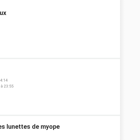
eux
14:14
 à 23:55
mes lunettes de myope