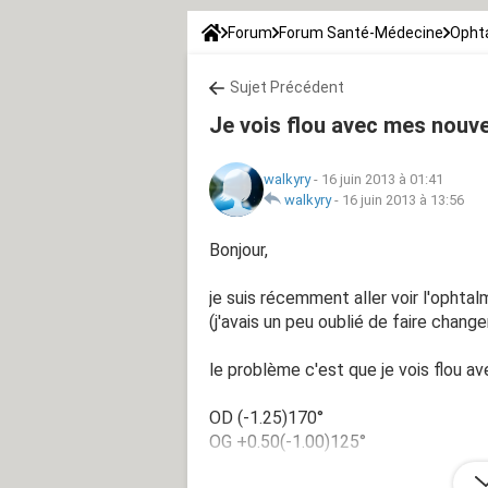
Forum
Forum Santé-Médecine
Opht
Sujet Précédent
Je vois flou avec mes nouve
walkyry
-
16 juin 2013 à 01:41
walkyry
-
16 juin 2013 à 13:56
Bonjour,
je suis récemment aller voir l'ophta
(j'avais un peu oublié de faire chang
le problème c'est que je vois flou av
OD (-1.25)170°
OG +0.50(-1.00)125°