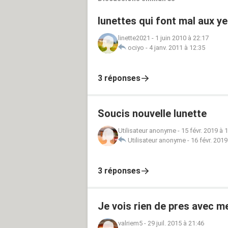
lunettes qui font mal aux y
linette2021
-
1 juin 2010 à 22:17
ociyo
-
4 janv. 2011 à 12:35
3 réponses
Soucis nouvelle lunette
Utilisateur anonyme
-
15 févr. 2019 à 
Utilisateur anonyme
-
16 févr. 2019
3 réponses
Je vois rien de pres avec 
valriem5
-
29 juil. 2015 à 21:46