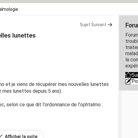
almologie
Foru
Sujet Suivant
lles lunettes
Forum
troubl
traite
malad
la co
expér
Su
Po
lmo et je viens de récupérer mes nouvelles lunettes
er mes lunettes depuis 5 ans).
ec, selon ce que dit l'ordonnance de l'ophtalmo :
Afficher la suite