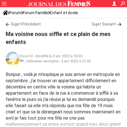
Forum
Forum Famille
Enfant et école
Sujet Précédent
Sujet Suivant
Ma voisine nous siffle et ce plain de mes
enfants
Soso12
-
Modifié le 3 avr. 2022 à 18:30
Utilisateur anonyme -
3 avr. 2022 à 22:50
Bonjour , voilà je m'explique je suis arriver en métropole en
septembre , j'ai trouver un appartement difficilement en
décembre en centre ville la voisine qui habite un
appartement en face de la rue à commencer à sifflé à sa
fenêtre le jours où j'ai réussi je lui es demandé pourquoi
elle faisait sa elle m'a répondu que ma fille de 19 mois
criait et que sa la dérangeait nous sommes maintenant en
avril je fais tout pour ma fille ne crie pas
malheureusement sa arrive surtout quand mes deux grand