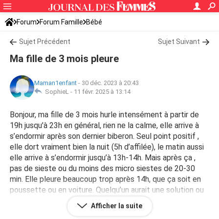
Forum
Forum Famille
Bébé
Sujet Précédent
Sujet Suivant
Ma fille de 3 mois pleure
Maman1enfant
-
30 déc. 2023 à 20:43
SophieL -
11 févr. 2025 à 13:14
Bonjour, ma fille de 3 mois hurle intensément à partir de
19h jusqu’à 23h en général, rien ne la calme, elle arrive à
s’endormir après son dernier biberon. Seul point positif ,
elle dort vraiment bien la nuit (5h d’affilée), le matin aussi
elle arrive à s’endormir jusqu’à 13h-14h. Mais après ça ,
pas de sieste ou du moins des micro siestes de 20-30
min. Elle pleure beaucoup trop après 14h, que ça soit en
poussette ou en voiture. Quelqu’un aurait une solution ou
des conseils? Merci d’avance
Afficher la suite