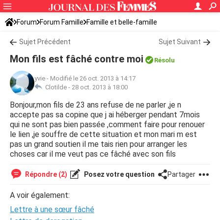
Forum
Forum Famille
Famille et belle-famille
Sujet Précédent
Sujet Suivant
Mon fils est fâché contre moi
Résolu
yvie
-
Modifié le 26 oct. 2013 à 14:17
Clotilde -
28 oct. 2013 à 18:00
Bonjour,mon fils de 23 ans refuse de ne parler ,je n
accepte pas sa copine que j ai héberger pendant 7mois
qui ne sont pas bien passée ,comment faire pour renouer
le lien ,je souffre de cette situation et mon mari m est
pas un grand soutien il me tais rien pour arranger les
choses car il me veut pas ce fâché avec son fils
Répondre (2)
Posez votre question
Partager
A voir également:
Lettre à une sœur fâché