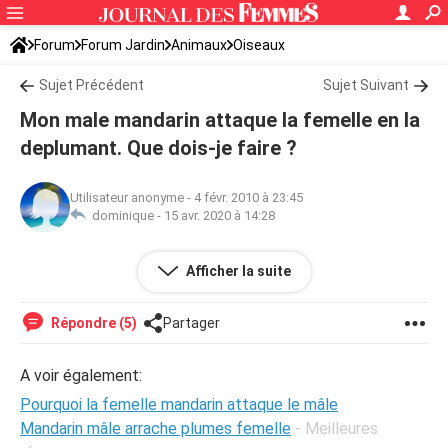
Forum
Forum Jardin
Animaux
Oiseaux
Sujet Précédent
Sujet Suivant
Mon male mandarin attaque la femelle en la
deplumant. Que dois-je faire ?
Utilisateur anonyme
-
4 févr. 2010 à 23:45
dominique -
15 avr. 2020 à 14:28
Mon male mandarin attaque la femelle en la deplumant.
Afficher la suite
Que dois-je faire ?
Répondre (5)
Partager
A voir également:
Pourquoi la femelle mandarin attaque le mâle
Mandarin mâle arrache plumes femelle
- Meilleures