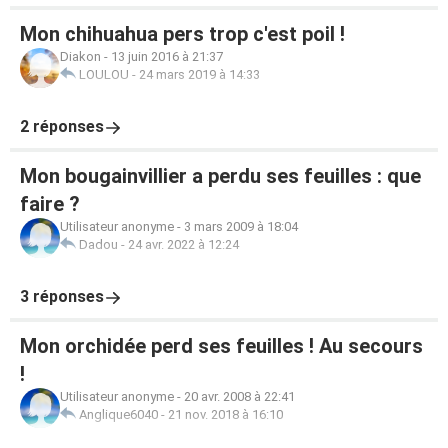
Mon chihuahua pers trop c'est poil !
Diakon
-
13 juin 2016 à 21:37
LOULOU
-
24 mars 2019 à 14:33
2 réponses
Mon bougainvillier a perdu ses feuilles : que
faire ?
Utilisateur anonyme
-
3 mars 2009 à 18:04
Dadou
-
24 avr. 2022 à 12:24
3 réponses
Mon orchidée perd ses feuilles ! Au secours
!
Utilisateur anonyme
-
20 avr. 2008 à 22:41
Anglique6040
-
21 nov. 2018 à 16:10